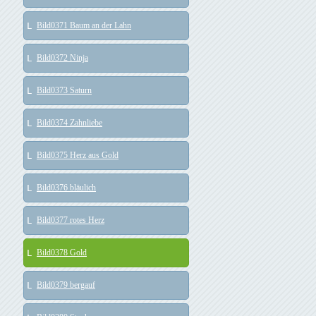
Bild0371 Baum an der Lahn
Bild0372 Ninja
Bild0373 Saturn
Bild0374 Zahnliebe
Bild0375 Herz aus Gold
Bild0376 bläulich
Bild0377 rotes Herz
Bild0378 Gold
Bild0379 bergauf