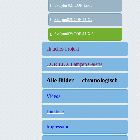
Skulptur 027 COR-Lux 6
Skulptur028 COR-LUX7
Skulptur029 COR-LUX 8
aktuelles Projekt
COR-LUX Lampen Galerie
Alle Bilder - - chronologisch
Videos
Linkliste
Impressum